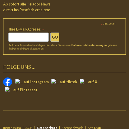
Ab sofort alle Helador News
direkt ins Postfach erhalten:
Pflichtfeld
*
Ihre E-Mail-Adresse:
*
Mit dem Absenden bestätigen Sie, dass Sie unsere
Datenschutzbestimmungen
gelesen
haben und diese akzeptieren.
FOLGE UNS …
Impressum
AGB
Datenschutz
Fotonachweis
Site Map