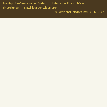
Privatsphäre-Einstellungen ändern
Historie der Privatsphäre-
Einstellungen
Einwilligungen widerrufen
© Copyright Helador GmbH 2013-2026